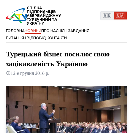
СПІЛКА
ПІДПРИЄМЦІВ
🇬🇧
🇺🇦
АЗЕРБАЙДЖАНУ
ТУРЕЧЧИНИ ТА
УКРАЇНИ
ГОЛОВНА
НОВИНИ
ПРО НАС
ЦІЛІ І ЗАВДАННЯ
ПИТАННЯ І ВІДПОВІДІ
КОНТАКТИ
Турецький бізнес посилює свою
зацікавленість Україною
12-е грудня 2016 р.