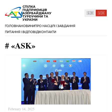
СПІЛКА
ПІДПРИЄМЦІВ
🇬🇧
🇺🇦
АЗЕРБАЙДЖАНУ
ТУРЕЧЧИНИ ТА
УКРАЇНИ
ГОЛОВНА
НОВИНИ
ПРО НАС
ЦІЛІ І ЗАВДАННЯ
ПИТАННЯ І ВІДПОВІДІ
КОНТАКТИ
#
«
ASK
»
February 14, 2025