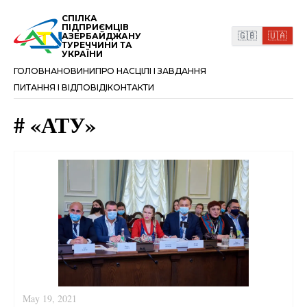
СПІЛКА
ПІДПРИЄМЦІВ
🇬🇧
🇺🇦
АЗЕРБАЙДЖАНУ
ТУРЕЧЧИНИ ТА
УКРАЇНИ
ГОЛОВНА
НОВИНИ
ПРО НАС
ЦІЛІ І ЗАВДАННЯ
ПИТАННЯ І ВІДПОВІДІ
КОНТАКТИ
#
«
АТУ
»
May 19, 2021