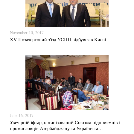
November 10, 2017
XV Позачерговий з'їзд УСПП відбувся в Києві
June 16, 2017
Увечірній іфтар, організований Союзом підприємців і
промисловців Азербайджану та України та